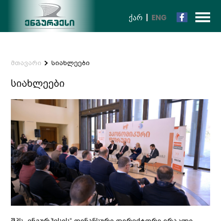
ᲥᲐᲠ
ENG
მთავარი
სიახლეები
სიახლეები
შპს „ენგურჰესის“ ფინანსური დირექტორი ირაკლი