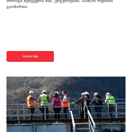
მორიგი შეხვედრა შპს „ენგურჰესის“ სათაო ოფისში
გაიმართა.
იხილეთ მეტი