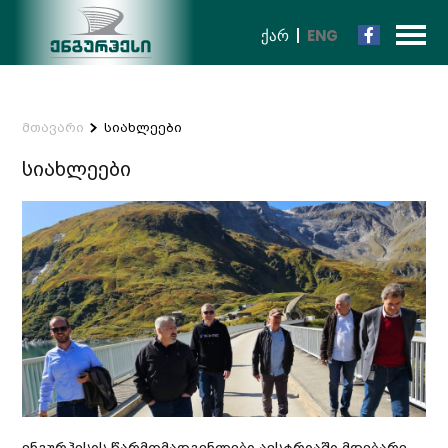
ᲥᲐᲠ
ENG
მთავარი
სიახლეები
სიახლეები
ენგურჰესის წარმომადგენლები ავსტრიაში მდებარე