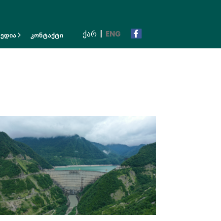
ᲥᲐᲠ
ENG
მედია
კონტაქტი