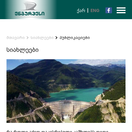
ᲥᲐᲠ
ENG
მთავარი
სიახლეები
პუბლიკაციები
სიახლეები
რა როლი აქვთ დაკისრებული კაშხლებს დიდი