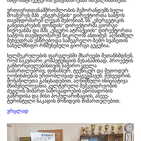
ინფრასტრუქტურის განვითარებას ითვალისწინებს.
ურთიერთთანამშრომლობის მემორანდუმს ხელი
მოაწერეს შპს „ენგურჰესის“ დირექტორთა საბჭოს
თავმჯდომარემ ლევან მებონიამ, სს „ენერგეტიკის
განვითარების ფონდის“ დირექტორმა გიორგი
ჩიქოვანმა და შპს „ენგური ატრაქციის“ დირექტორთა
საბჭოს თავმჯდომარემ ნიკოლოზ ანთიძემ. აღნიშნულ
შეხვედრას ესწრებოდა სამეგრელო-ზემო სვანეთის
სახელმწიფო რწმუნებული გიორგი გუგუჩია.
ხელშეკრულების ფარგლებში მხარეები შეთანხმდნენ,
რომ საკუთარი კომპეტენციის შესაბამისად, პროექტის
განხორციელებისთვის საჭირო ყველა
სამართლებრივ, ფინანსურ, ტექნიკურ და მეთოდურ
ღონისძიებას ერთობლივად დაგეგმავენ. შეხვედრის
მონაწილეთა განცხადებით, აღნიშნული ინიციატივა
მნიშვნელოვანია კულტურული მემკვიდრეობის
ძეგლის მიმართ საზოგადოების ცნობადობის
გაზრდისა და მისი პოპულარიზაციის, ასევე-
ტურისტული ნაკადის მოზიდვის მიმართულებით.
ვრცლად