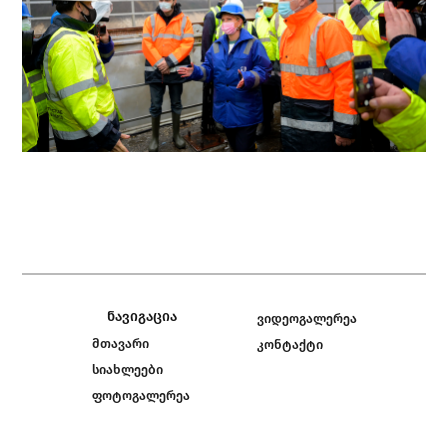
ნავიგაცია
ვიდეოგალერეა
მთავარი
კონტაქტი
სიახლეები
ფოტოგალერეა