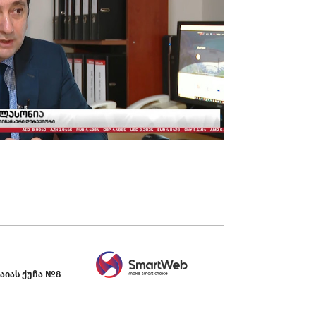
აიას ქუჩა №8