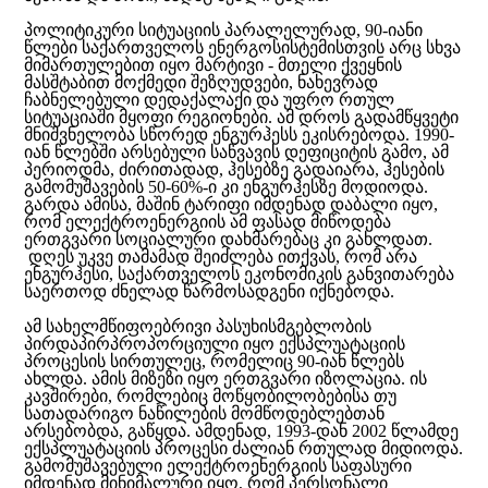
პოლიტიკური სიტუაციის პარალელურად, 90-იანი
წლები საქართველოს ენერგოსისტემისთვის არც სხვა
მიმართულებით იყო მარტივი - მთელი ქვეყნის
მასშტაბით მოქმედი შეზღუდვები, ნახევრად
ჩაბნელებული დედაქალაქი და უფრო რთულ
სიტუაციაში მყოფი რეგიონები. ამ დროს გადამწყვეტი
მნიშვნელობა სწორედ ენგურჰესს ეკისრებოდა. 1990-
იან წლებში არსებული საწვავის დეფიციტის გამო, ამ
პერიოდმა, ძირითადად, ჰესებზე გადაიარა, ჰესების
გამომუშავების 50-60%-ი კი ენგურჰესზე მოდიოდა.
გარდა ამისა, მაშინ ტარიფი იმდენად დაბალი იყო,
რომ ელექტროენერგიის ამ ფასად მიწოდება
ერთგვარი სოციალური დახმარებაც კი გახლდათ.
დღეს უკვე თამამად შეიძლება ითქვას, რომ არა
ენგურჰესი, საქართველოს ეკონომიკის განვითარება
საერთოდ ძნელად წარმოსადგენი იქნებოდა.
ამ სახელმწიფოებრივი პასუხისმგებლობის
პირდაპირპროპორციული იყო ექსპლუატაციის
პროცესის სირთულეც, რომელიც 90-იან წლებს
ახლდა. ამის მიზეზი იყო ერთგვარი იზოლაცია. ის
კავშირები, რომლებიც მოწყობილობებისა თუ
სათადარიგო ნაწილების მომწოდებლებთან
არსებობდა, გაწყდა. ამდენად, 1993-დან 2002 წლამდე
ექსპლუატაციის პროცესი ძალიან რთულად მიდიოდა.
გამომუშავებული ელექტროენერგიის საფასური
იმდენად მინიმალური იყო, რომ პერსონალი