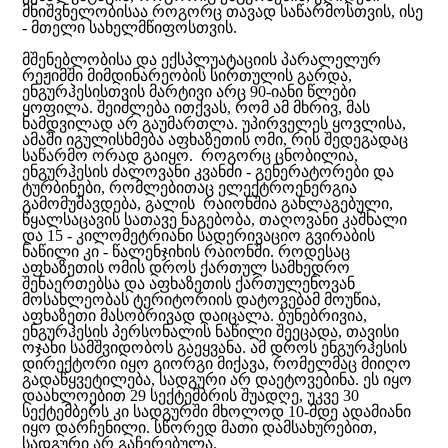
მნიშვნელობისაა როგორც თავად საწარმოსთვის, ისე
- მთელი სახელმწიფოსთვის.
მშენებლობისა და ექსპლუატაციის პარალელურ
რეჟიმში მიმდინარეობის სირთულის გარდა,
ენგურჰესისთვის მარტივი არც 90-იანი წლები
ყოფილა. შეიძლება ითქვას, რომ ამ მხრივ, მას
ნამდვილად არ გაუმართლა. უპირველეს ყოვლისა,
ამაში იგულისხმება აფხაზეთის ომი, რის შედეგადაც
საწარმო ორად გაიყო. როგორც ცნობილია,
ენგურჰესის ძალოვანი კვანძი - გენერატორები და
ტურბინები, რომლებითაც ელექტროენერგია
გამომუშავდება, გალის რაიონშია განლაგებული,
წყალსაცავის სათავე ნაგებობა, თაღოვანი კაშხალი
და 15 - კილომეტრიანი სადერივაციო გვირაბის
ნაწილი კი - წალენჯიხის რაიონში. როდესაც
აფხაზეთის ომის დროს ქართულ სამხედრო
შენაერთებსა და აფხაზეთის ქართულენოვან
მოსახლეობას ტერიტორიის დატოვებამ მოუწია,
აფხაზეთი მასობრივად დაიცალა. ბუნებრივია,
ენგურჰესის პერსონალის ნაწილი შეეცადა, თავისი
ოჯახი სამშვიდობოს გაეყვანა. ამ დროს ენგურჰესის
დირექტორი იყო გიორგი მიქავა, რომელმაც მიიღო
გადაწყვეტილება, სადგური არ დაეტოვებინა. ეს იყო
დაახლოებით 29 სექტემბრის შუადღე, უკვე 30
სექტემბერს კი სადგურში მხოლოდ 10-მდე ადამიანი
იყო დარჩენილი. სწორედ მათი დამსახურებით,
სადგური არ გაჩერებულა.