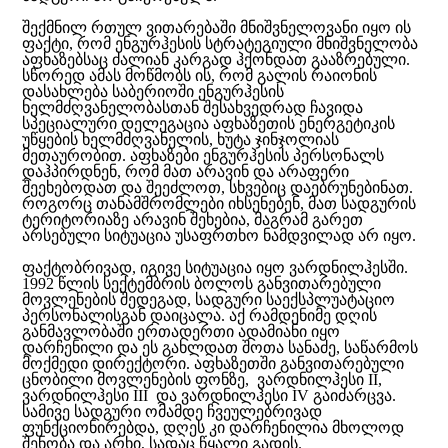
შექმნილ რთულ ვითარებაში მნიშვნელოვანი იყო ის
ფაქტი, რომ ენგურჰესის სტრატეგიული მნიშვნელობა
აფხაზებსაც ძალიან კარგად ჰქონდათ გააზრებული.
სწორედ ამას მოწმობს ის, რომ გალის რაიონის
დასახლება საბერიოში ენგურჰესის
ხელმძღვანელობასთან შესახვედრად ჩავიდა
სპეციალური დელეგაცია აფხაზეთის ენერგეტიკის
უწყების ხელმძღვანელის, ხუტა ჯინჯოლიას
მეთაურობით. აფხაზები ენგურჰესის პერსონალს
დაჰპირდნენ, რომ მათ არავინ და არაფერი
შეეხებოდათ და შეეძლოთ, სხვებიც დაებრუნებინათ.
როგორც თანამშრომლები იხსენებენ, მათ სადგურის
ტერიტორიაზე არავინ შეხებია, მაგრამ გარეთ
არსებული სიტუაცია უსაფრთხო ნამდვილად არ იყო.
ფაქტობრივად, იგივე სიტუაცია იყო ვარდნილჰესში.
1992 წლის სექტემბრის ბოლოს განვითარებული
მოვლენების შედეგად, სადგური საექსპლუატაციო
პერსონალისგან დაიცალა. აქ რამდენიმე დღის
განმავლობაში ერთადერთი ადამიანი იყო
დარჩენილი და ეს გახლდათ შოთა სანაძე, საწარმოს
მოქმედი დირექტორი. აფხაზეთში განვითარებული
ცნობილი მოვლენების ფონზე, ვარდნილჰესი II,
ვარდნილჰესი III და ვარდნილჰესი IV გაიძარცვა.
სამივე სადგური ომამდე ჩვეულებრივად
ფუნქციონირებდა, დღეს კი დარჩენილია მხოლოდ
შენობა და არხი, სადაც წყალი გადის.