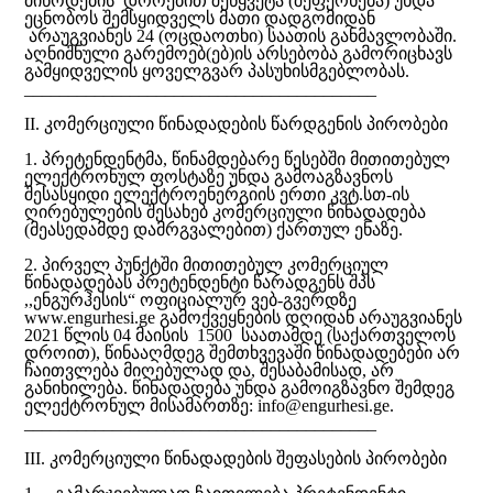
მიწოდების დროებით შეწყვეტა (შეფერხება) უნდა
ეცნობოს შემსყიდველს მათი დადგომიდან
არაუგვიანეს 24 (ოცდაოთხი) საათის განმავლობაში.
აღნიშნული გარემოებ(ებ)ის არსებობა გამორიცხავს
გამყიდველის ყოველგვარ პასუხისმგებლობას.
________________________________________
II. კომერციული წინადადების წარდგენის პირობები
1. პრეტენდენტმა, წინამდებარე წესებში მითითებულ
ელექტრონულ ფოსტაზე უნდა გამოაგზავნოს
შესასყიდი ელექტროენერგიის ერთი კვტ.სთ-ის
ღირებულების შესახებ კომერციული წინადადება
(მეასედამდე დამრგვალებით) ქართულ ენაზე.
2. პირველ პუნქტში მითითებულ კომერციულ
წინადადებას პრეტენდენტი წარადგენს შპს
,,ენგურჰესის“ ოფიციალურ ვებ-გვერდზე
www.engurhesi.ge გამოქვეყნების დღიდან არაუგვიანეს
2021 წლის 04 მაისის 1500 საათამდე (საქართველოს
დროით), წინააღმდეგ შემთხვევაში წინადადებები არ
ჩაითვლება მიღებულად და, შესაბამისად, არ
განიხილება. წინადადება უნდა გამოიგზავნო შემდეგ
ელექტრონულ მისამართზე: info@engurhesi.ge.
________________________________________
III. კომერციული წინადადების შეფასების პირობები