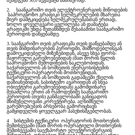
შეადგენს 50,0 მეგავატს ბაზისურად.
2. საანგარიშო თვის ელექტროენერგიის მიწოდების
საპროგნოზო გრაფიკი ხელშეკრულების მხარეთა
მიერ დამტკიცდება ხელშეკრულებასთან ერთად,
ხოლო ყოველგვარი ცვლილება ან დამატება
გრაფიკში უნდა შეთანხმდეს შესაბამისი საანგარიშო
პერიოდის დაწყებამდე.
3. საანგარიშო თვის გრაფიკმა თვის დაწყებამდე ან
თვის მიმდინარეობის პერიოდში, მიმწოდებლისგან
დამოუკიდებელი მიზეზებიდან, ასევე სხვა ფორს-
მაჟორული გარემოებებიდან (მათ შორის წყლის
საპროგნოზო შემოდინების ნაკლებობიდან,
საქართველოს ან სომხეთის ენერგოსისტემის
ტექნიკური ოპერატორის მოთხოვნიდან,
საქართველოს ან სომხეთის გადამცემი ქსელის
დაზიანებიდან, სასისტემო ავარიიდან ან სხვა
ობიექტური გარემოებებიდან) გამომდინარე
შესაძლოა ერთი ან რამოდენიმე საანგარიშო
პერიოდის (თვის) განმავლობაში განიცადოს
მნიშვნელოვანი კორექტირება. აღნიშნული
გარემოებ(ებ)ის არსებობა გამორიცხავს
გამყიდველის ყოველგვარ პასუხისმგებლობას.
4 სისტემის ტექნიკური ოპერატორის მოთხოვნის
შემთხვევაში (მათ შორის ოპერატიული მოთხოვნის
შემთხვევაში) საექსპორტო ელექტროენერგიის