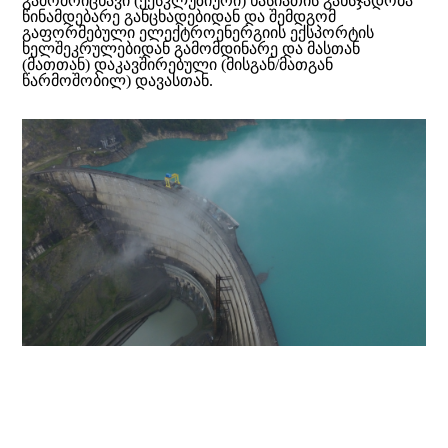
გამომრიცხავი (ექსკლუზიური) ხასიათის განსჯადობა
წინამდებარე განცხადებიდან და შემდგომ
გაფორმებული ელექტროენერგიის ექსპორტის
ხელშეკრულებიდან გამომდინარე და მასთან
(მათთან) დაკავშირებული (მისგან/მათგან
წარმოშობილ) დავასთან.