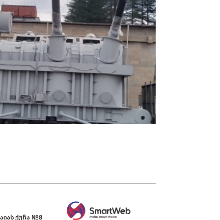
აიას ქუჩა №8